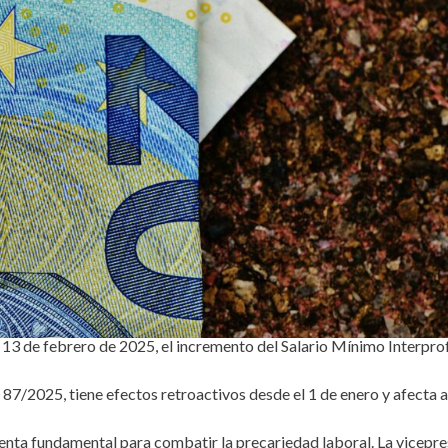
 13 de febrero de 2025, el incremento del Salario Mínimo Interprof
 87/2025, tiene efectos retroactivos desde el 1 de enero y afecta a
nta fundamental para combatir la precariedad laboral. La vicepre