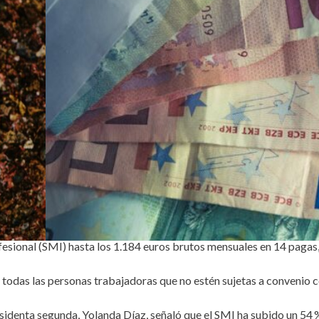
esional (SMI) hasta los 1.184 euros brutos mensuales en 14 pagas,
 todas las personas trabajadoras que no estén sujetas a convenio c
sidenta segunda, Yolanda Díaz, señaló que el SMI ha subido un 54