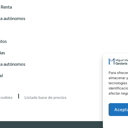
 Renta
ra autónomos
atos
ias
ra autónomos
Para ofrecer
al
almacenar y/
tecnologías
identificaci
afectar nega
l
 cookies
Listado base de precios
Acept
Diseño