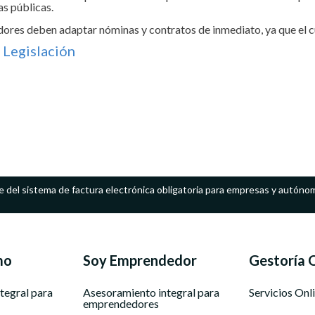
das públicas.
ores deben adaptar nóminas y contratos de inmediato, ya que el c
 Legislación
e del sistema de factura electrónica obligatoria para empresas y autóno
mo
Soy Emprendedor
Gestoría 
tegral para
Asesoramiento integral para
Servicios Onl
emprendedores