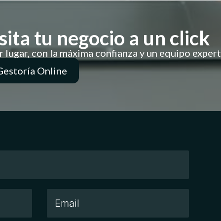
ita tu negocio a un click
 lugar, con la máxima confianza y un equipo exper
Gestoría Online