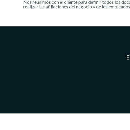
Nos reunimos con el cliente para definir todos los do
realizar las afiliaciones del negocio y de los empleado
E