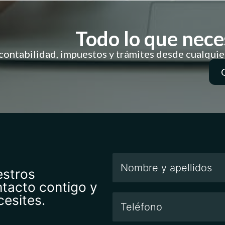
Todo lo que neces
ontabilidad, impuestos y trámites desde cualquier
estros
ntacto contigo y
cesites.