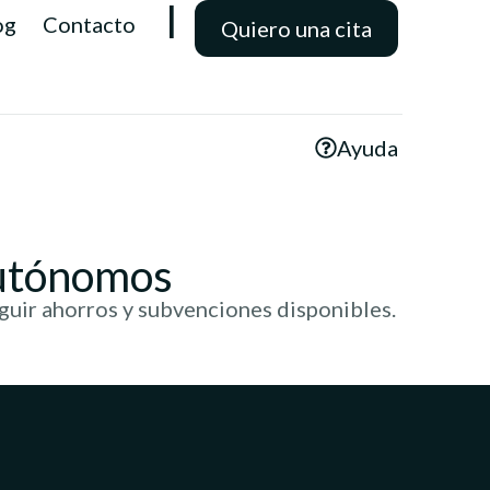
l
og
Contacto
Quiero una cita
Ayuda
autónomos
guir ahorros y subvenciones disponibles.