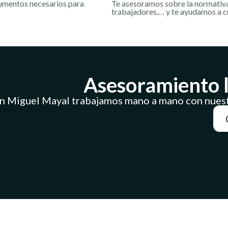
cumentos necesarios para
Te asesoramos sobre la normativa 
s
trabajadores,… y te ayudamos a c
Asesoramiento 
n Miguel Mayal trabajamos mano a mano con nuest