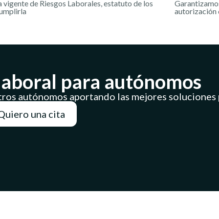
vigente de Riesgos Laborales, estatuto de los
Garantizamos
umplirla
autorización d
laboral para autónomos
ros autónomos aportando las mejores soluciones p
Quiero una cita