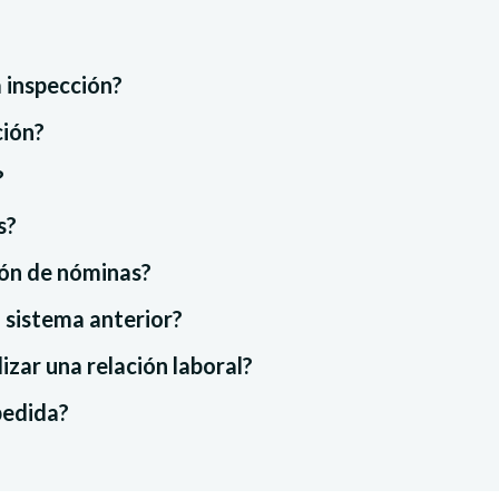
 inspección?
ción?
?
s?
ión de nóminas?
 sistema anterior?
izar una relación laboral?
pedida?