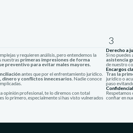
3
Derecho a ju
mplejas y requieren análisis, pero entendemos la
Si no puedes 
s nuestras
primeras impresiones de forma
asistencia g
ue preventivo para evitar males mayores.
de nuestro c
Encargos cl
nciliación
antes que por el enfrentamiento jurídico.
Tras la prim
 dinero y conflictos innecesarios
. Nadie conoce
jurídico o ac
implicadas.
paso evitando
Confidencia
 opinión profesional, te lo diremos con total
Respetamos de
es lo primero, especialmente si has visto vulnerados
confiar en nu