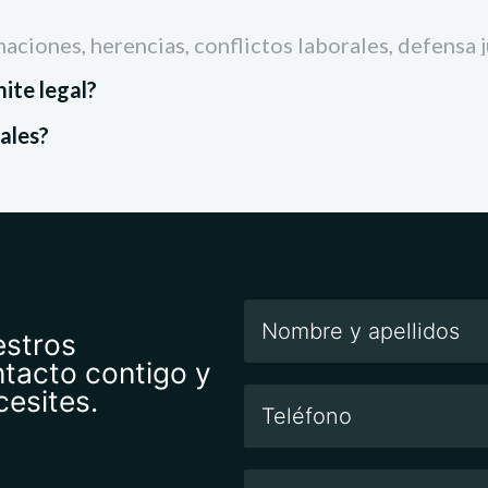
aciones, herencias, conflictos laborales, defensa j
ite legal?
rales?
estros
ntacto contigo y
cesites.