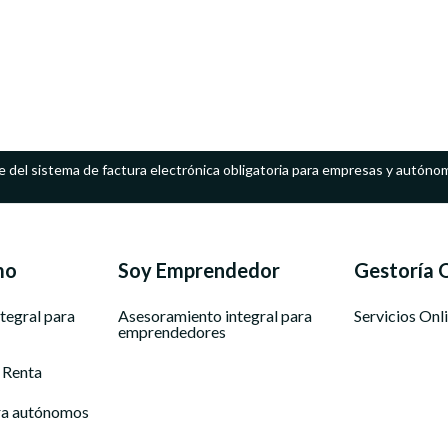
e del sistema de factura electrónica obligatoria para empresas y autóno
mo
Soy Emprendedor
Gestoría 
tegral para
Asesoramiento integral para
Servicios Onl
emprendedores
 Renta
ra autónomos