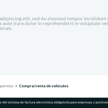
dipiscing elit, sed do eiusmod tempor incididunt u
aute irure dolor in reprehenderit in voluptate veli
borum.
 permiso
Compra/venta de vehículos
e del sistema de factura electrónica obligatoria para empresas y autóno