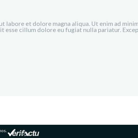
t labore et dolore magna aliqua. Ut enim ad minim 
t esse cillum dolore eu fugiat nulla pariatur. Exce
mos.